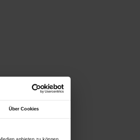
Du bist hier:
Startseite
/
Shop
/
Schlagwort: Schibensky
Über Cookies
 Medien anbieten zu können