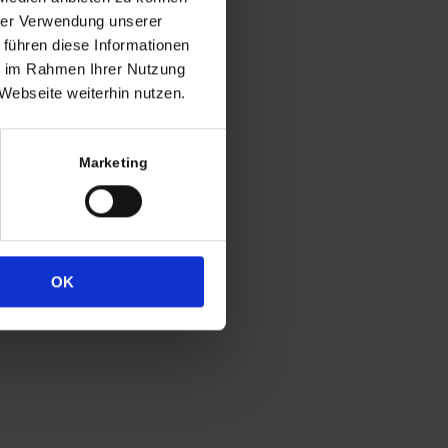
ng
hrer Verwendung unserer
 führen diese Informationen
h in der Regel
ie im Rahmen Ihrer Nutzung
 Uhr
Webseite weiterhin nutzen.
4
333
Marketing
OK
Widerrufsrecht
Datenschutz
Impressum
Cookie-Erklärung