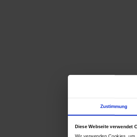
Sortieren nach
Standard
Zeige
15 Produkte pro Seite
Zustimmung
Scholz & Lammel Mid Century Emaille
Armband
99,00
€
inkl. MwSt., zzgl.
Diese Webseite verwendet 
Versandkosten
Wir verwenden Cookies, um I