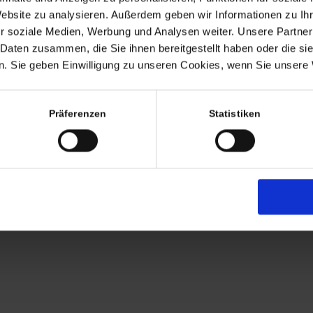
Termine nach Vereinbaru
Website zu analysieren. Außerdem geben wir Informationen zu I
EHR
r soziale Medien, Werbung und Analysen weiter. Unsere Partner
persönlich anwesend bin ic
 Daten zusammen, die Sie ihnen bereitgestellt haben oder die s
Freitags von 11.00 – 17.00
. Sie geben Einwilligung zu unseren Cookies, wenn Sie unsere 
Tel: +49 (0)7563 – 53727
Mobil: +49 (0)177 – 4639
Präferenzen
Statistiken
AGB
Zahlung
Versandkosten
Lieferung