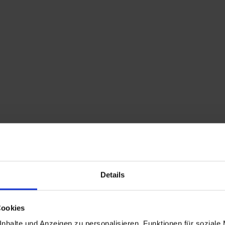
Home
Shop
Kontakt
Warenkorb
Flohmarkttermine
Details
breites Mid Century Emaille Armband
Cookies
nhalte und Anzeigen zu personalisieren, Funktionen für soziale