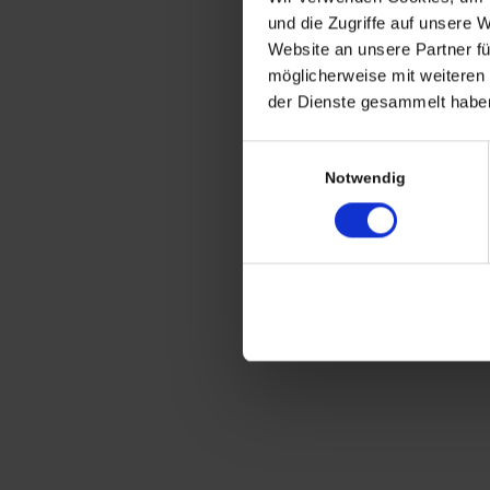
CHRISTIAN A. THEUER
und die Zugriffe auf unsere 
ANTIQUITÄTEN & KURIOSITÄTEN & M
Website an unsere Partner fü
möglicherweise mit weiteren
Wiggenreute 12
der Dienste gesammelt haben
88353 Kißlegg
Einwilligungsauswahl
Lagerverkauf Kißlegg:
Notwendig
Stolzenseeweg 32
88353 Kisslegg
© 2021 Christian A. Theuer
Vertrag widerrufen