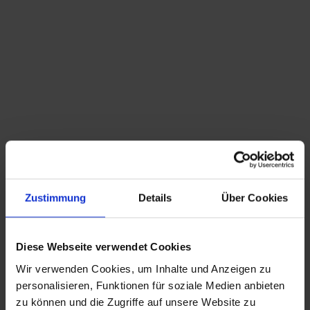
Du bist hier:
Startseite
/
Shop
/
Schlagwort: Schränkchen
Sortieren nach
Standard
Zeige
15 Produkte pro Seite
Zustimmung
Details
Über Cookies
Mid Century Mini Sideboard Telefonschränkchen
60s MIni Sideboard mit Glasplatte
Diese Webseite verwendet Cookies
Wir verwenden Cookies, um Inhalte und Anzeigen zu
personalisieren, Funktionen für soziale Medien anbieten
CHRISTIAN A. THEUER
zu können und die Zugriffe auf unsere Website zu