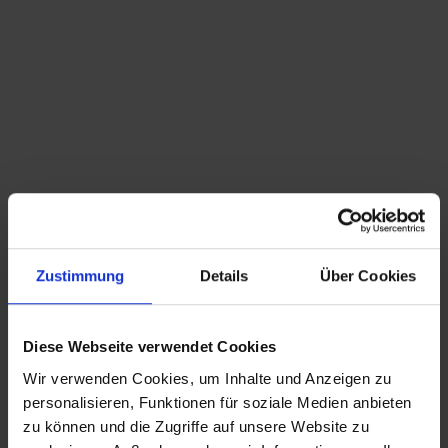
Du bist hier:
Startseite
/
Shop
/
Schlagwort: Sputnik
Sortieren nach
Standard
Zeige
15 Produkte pro Seite
Zustimmung
Details
Über Cookies
Emil Stejnar Sputnik Lampe
Diese Webseite verwendet Cookies
Wir verwenden Cookies, um Inhalte und Anzeigen zu
CHRISTIAN A. THEUER
personalisieren, Funktionen für soziale Medien anbieten
ANTIQUITÄTEN & KURIOSITÄTEN & MEHR
zu können und die Zugriffe auf unsere Website zu