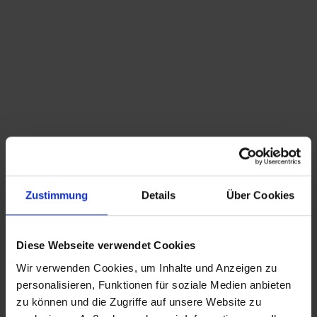
Du bist hier:
Startseite
/
Shop
/
Schlagwort: Theaterlampe
Sortieren nach
Standard
Zeige
15 Produkte pro Seite
Zustimmung
Details
Über Cookies
2 x alte ca.96cm Theater Wandlampe – Opalglas
Zylinder – Lampe
1.999,00
€
inkl. MwSt., zzgl.
Diese Webseite verwendet Cookies
Versandkosten
Wir verwenden Cookies, um Inhalte und Anzeigen zu
CHRISTIAN A. THEUER
personalisieren, Funktionen für soziale Medien anbieten
ANTIQUITÄTEN & KURIOSITÄTEN & MEHR
zu können und die Zugriffe auf unsere Website zu