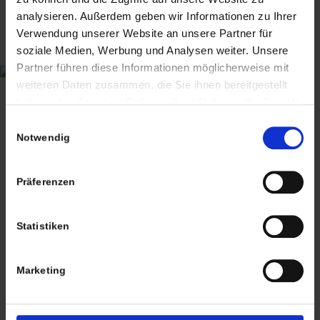
ANTIQUITÄTEN & KURIOSITÄTEN & MEHR
analysieren. Außerdem geben wir Informationen zu Ihrer
Verwendung unserer Website an unsere Partner für
Wiggenreute 12
soziale Medien, Werbung und Analysen weiter. Unsere
88353 Kißlegg
Partner führen diese Informationen möglicherweise mit
weiteren Daten zusammen, die Sie ihnen bereitgestellt
Lagerverkauf Kißlegg:
haben oder die sie im Rahmen Ihrer Nutzung der Dienste
Stolzenseeweg 32
gesammelt haben. Sie geben Einwilligung zu unseren
Einwilligungsauswahl
88353 Kisslegg
Cookies, wenn Sie unsere Webseite weiterhin nutzen.
Notwendig
Präferenzen
Statistiken
Termine nach Vereinbarung
persönlich anwesend bin ich in der Regel
Marketing
Freitags von 11.00 – 17.00 Uhr
Tel: +49 (0)7563 – 537274