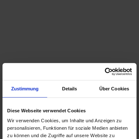
Du bist hier:
Startseite
/
Shop
/
Schlagwort: Werbeascher
Sortieren nach
Standard
Zeige
15 Produkte pro Seite
Zustimmung
Details
Über Cookies
alter Porzellan Aschenbecher – Österr. Tabak
alter Erdal …einfach glänzend Aschenbecher Ø
Regie – Harun Khedive
15,5cm Werbe Ascher
39,50
€
inkl. MwSt., zzgl.
Diese Webseite verwendet Cookies
Versandkosten
Wir verwenden Cookies, um Inhalte und Anzeigen zu
personalisieren, Funktionen für soziale Medien anbieten
CHRISTIAN A. THEUER
zu können und die Zugriffe auf unsere Website zu