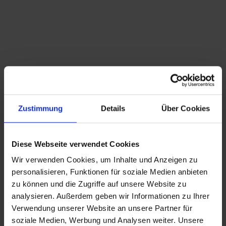
Diese Ware unterliegt der Differenzbesteuerung.
Die im Kaufpreis enthaltene Mehrwertsteuer
wird in der Rechnung nicht gesondert
ausgewiesen.
Hinweis zur GPSR-Informationspflicht: Wir
bieten ausschließlich Kunst, Antiquitäten,
Sammlerstücke von historischer Bedeutung
und gebrauchte Produkte mit Reparatur-
oder Wiederaufarbeitungsbedarf an, die vor
Zustimmung
Details
Über Cookies
dem 13.12.2024 erstmalig in der EU in
Verkehr gebracht wurden.
Diese Webseite verwendet Cookies
Wir verwenden Cookies, um Inhalte und Anzeigen zu
personalisieren, Funktionen für soziale Medien anbieten
54,50
€
inkl. MwSt., zzgl.
Versandkosten
zu können und die Zugriffe auf unsere Website zu
analysieren. Außerdem geben wir Informationen zu Ihrer
inkl. MwSt. (differenzbesteuert nach §25a UStG.)
zzgl.
Verwendung unserer Website an unsere Partner für
Versandkosten
soziale Medien, Werbung und Analysen weiter. Unsere