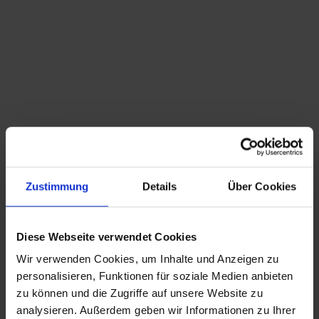
Die im Kaufpreis enthaltene Mehrwertsteuer
wird in der Rechnung nicht gesondert
ausgewiesen.
Hinweis zur GPSR-Informationspflicht: Wir
bieten ausschließlich Kunst, Antiquitäten,
Sammlerstücke von historischer Bedeutung
und gebrauchte Produkte mit Reparatur-
oder Wiederaufarbeitungsbedarf an, die vor
dem 13.12.2024 erstmalig in der EU in
Verkehr gebracht wurden.
Zustimmung
Details
Über Cookies
Suchbegriffe: Ascher, Aschenbecher, 1970s,
Design, vintage, Olivetti, Italien, Giorgio Soavi,
Italien modern
Diese Webseite verwendet Cookies
Wir verwenden Cookies, um Inhalte und Anzeigen zu
personalisieren, Funktionen für soziale Medien anbieten
90,00
€
inkl. MwSt., zzgl.
Versandkosten
zu können und die Zugriffe auf unsere Website zu
analysieren. Außerdem geben wir Informationen zu Ihrer
inkl. MwSt. (differenzbesteuert nach §25a UStG.)
zzgl.