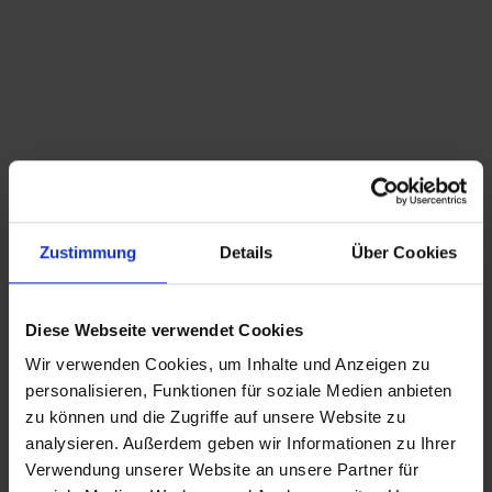
ausgewiesen.
Hinweis zur GPSR-Informationspflicht: Wir
bieten ausschließlich Kunst, Antiquitäten,
Sammlerstücke von historischer Bedeutung
und gebrauchte Produkte mit Reparatur-
oder Wiederaufarbeitungsbedarf an, die vor
dem 13.12.2024 erstmalig in der EU in
Verkehr gebracht wurden.
Suchbegriffe: Schale, Schüssel, Servierschale,
Servierschüssel, Schönwald, Porzellan, 4,0Liter,
Zustimmung
Details
Über Cookies
Weisswurst, Terrine
Diese Webseite verwendet Cookies
Wir verwenden Cookies, um Inhalte und Anzeigen zu
115,00
€
inkl. MwSt., zzgl.
Versandkosten
personalisieren, Funktionen für soziale Medien anbieten
inkl. MwSt. (differenzbesteuert nach §25a UStG.)
zzgl.
zu können und die Zugriffe auf unsere Website zu
Versandkosten
analysieren. Außerdem geben wir Informationen zu Ihrer
Verwendung unserer Website an unsere Partner für
Lieferzeit:
8-10 Werktage