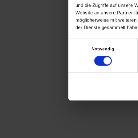
und die Zugriffe auf unsere 
alter elektrischer
Website an unsere Partner fü
Hutweiter / Hut-Dehner
möglicherweise mit weiteren
Modell ‚Rico‘
der Dienste gesammelt haben
Einwilligungsauswahl
Notwendig