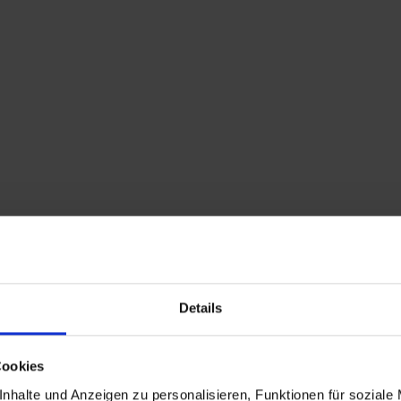
leichte Kratzerchen m
beschrieben und abgebi
Versandkosten: Versan
Die voraussichtliche L
heutigem Zahlungsein
Diese Ware unterliegt 
enthaltene Mehrwertst
ausgewiesen.
Hinweis zur GPSR-In
ausschließlich Kunst
historischer Bedeut
Reparatur- oder Wied
Details
13.12.2024 erstmalig
Suchbegriffe: Silber, sil
Cookies
Tempeltänzerin, Nielo, 
nhalte und Anzeigen zu personalisieren, Funktionen für soziale