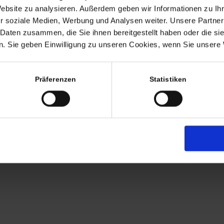
Website zu analysieren. Außerdem geben wir Informationen zu I
r soziale Medien, Werbung und Analysen weiter. Unsere Partner
 Daten zusammen, die Sie ihnen bereitgestellt haben oder die s
74,50
€
inkl. MwSt., zzgl.
Versandk
. Sie geben Einwilligung zu unseren Cookies, wenn Sie unsere 
inkl. MwSt. (differenzbesteue
Lieferzeit:
8-10 Werktage
Präferenzen
Statistiken
1 vorrätig
In de
Artikelnummer:
925 Silber Nielo Armba
Silberschmuck
Schlagwörter:
925
,
Arm
Tempeltänzerin
,
Vintage