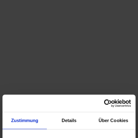
alte Maggi Suppen Verkaufsvitrine
VERKAUFT
Suchbegriffe: Maggi, Suppen, Vitrine, Werbung,
Verkaufsvitrine, Schrank, Reklame, Tante Emma
Laden
Zustimmung
Details
Über Cookies