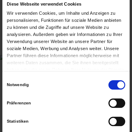
Diese Webseite verwendet Cookies
Wir verwenden Cookies, um Inhalte und Anzeigen zu
personalisieren, Funktionen für soziale Medien anbieten
zu können und die Zugriffe auf unsere Website zu
analysieren. Außerdem geben wir Informationen zu Ihrer
Verwendung unserer Website an unsere Partner für
soziale Medien, Werbung und Analysen weiter. Unsere
CHRISTIAN A. THEUER
Partner führen diese Informationen möglicherweise mit
ANTIQUITÄTEN & KURIOSITÄTEN & MEHR
weiteren Daten zusammen, die Sie ihnen bereitgestellt
haben oder die sie im Rahmen Ihrer Nutzung der Dienste
Wiggenreute 12
gesammelt haben. Sie geben Einwilligung zu unseren
Einwilligungsauswahl
88353 Kißlegg
Cookies, wenn Sie unsere Webseite weiterhin nutzen.
Notwendig
Lagerverkauf Kißlegg:
Stolzenseeweg 32
Präferenzen
88353 Kisslegg
Statistiken