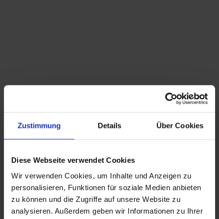
Diese Ware unterliegt der Differenzbesteuerung.
Die im Kaufpreis enthaltene Mehrwertsteuer
wird in der Rechnung nicht gesondert
ausgewiesen.
Hinweis zur GPSR-Informationspflicht: Wir
bieten ausschließlich Kunst, Antiquitäten,
Sammlerstücke von historischer Bedeutung
und gebrauchte Produkte mit Reparatur-
oder Wiederaufarbeitungsbedarf an, die vor
dem 13.12.2024 erstmalig in der EU in
Zustimmung
Details
Über Cookies
Verkehr gebracht wurden.
Suchbegriffe: Porzellan, Isolator, Industrial,
Diese Webseite verwendet Cookies
Design, Loft Deko
Wir verwenden Cookies, um Inhalte und Anzeigen zu
personalisieren, Funktionen für soziale Medien anbieten
zu können und die Zugriffe auf unsere Website zu
20,00
€
inkl. MwSt., zzgl.
Versandkosten
analysieren. Außerdem geben wir Informationen zu Ihrer