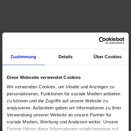
wird in der Rechnung nicht gesondert
ausgewiesen.
Hinweis zur GPSR-Informationspflicht: Wir
bieten ausschließlich Kunst, Antiquitäten,
Sammlerstücke von historischer Bedeutung
und gebrauchte Produkte mit Reparatur-
oder Wiederaufarbeitungsbedarf an, die vor
dem 13.12.2024 erstmalig in der EU in
Zustimmung
Details
Über Cookies
Verkehr gebracht wurden.
Suchbegriffe: Vase, Blumenvase, Design, 1970s,
Diese Webseite verwendet Cookies
vintage, vase, Fohr Keramik, Germany, Falt Lava
Wir verwenden Cookies, um Inhalte und Anzeigen zu
Art, 70er Jahre
personalisieren, Funktionen für soziale Medien anbieten
zu können und die Zugriffe auf unsere Website zu
analysieren. Außerdem geben wir Informationen zu Ihrer
50,00
€
inkl. MwSt., zzgl.
Versandkosten
Verwendung unserer Website an unsere Partner für
inkl. MwSt. (differenzbesteuert nach §25a UStG.)
zzgl.
soziale Medien, Werbung und Analysen weiter. Unsere
Partner führen diese Informationen möglicherweise mit
Versandkosten