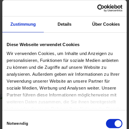
bieten ausschließlich Kunst, Antiquitäten,
Sammlerstücke von historischer Bedeutung
und gebrauchte Produkte mit Reparatur-
oder Wiederaufarbeitungsbedarf an, die vor
Zustimmung
Details
Über Cookies
dem 13.12.2024 erstmalig in der EU in
Verkehr gebracht wurden.
Diese Webseite verwendet Cookies
Suchbegriffe: Brosche, brooch, Fisch, Designer,
Wir verwenden Cookies, um Inhalte und Anzeigen zu
Jean Cocteau, Madeline Flammarion, Frankreich,
personalisieren, Funktionen für soziale Medien anbieten
1997
zu können und die Zugriffe auf unsere Website zu
analysieren. Außerdem geben wir Informationen zu Ihrer
Verwendung unserer Website an unsere Partner für
soziale Medien, Werbung und Analysen weiter. Unsere
265,00
€
inkl. MwSt., zzgl.
Versandkosten
Partner führen diese Informationen möglicherweise mit
weiteren Daten zusammen, die Sie ihnen bereitgestellt
inkl. MwSt. (differenzbesteuert nach §25a UStG.)
zzgl.
haben oder die sie im Rahmen Ihrer Nutzung der Dienste
Versandkosten
gesammelt haben. Sie geben Einwilligung zu unseren
Einwilligungsauswahl
Cookies, wenn Sie unsere Webseite weiterhin nutzen.
Notwendig
Lieferzeit:
8-10 Werktage