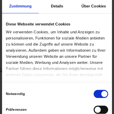
Klassiker, Unter Geiern, Winnetou, 1970er,
Zustimmung
Details
Über Cookies
1960er
Diese Webseite verwendet Cookies
32,50
€
inkl. MwSt., zzgl.
Versandkosten
Wir verwenden Cookies, um Inhalte und Anzeigen zu
personalisieren, Funktionen für soziale Medien anbieten
inkl. MwSt. (differenzbesteuert nach §25a UStG.)
zzgl.
zu können und die Zugriffe auf unsere Website zu
Versandkosten
analysieren. Außerdem geben wir Informationen zu Ihrer
Verwendung unserer Website an unsere Partner für
Lieferzeit:
8-10 Werktage
soziale Medien, Werbung und Analysen weiter. Unsere
1 vorrätig
Partner führen diese Informationen möglicherweise mit
weiteren Daten zusammen, die Sie ihnen bereitgestellt
haben oder die sie im Rahmen Ihrer Nutzung der Dienste
In den Warenkorb
gesammelt haben. Sie geben Einwilligung zu unseren
Einwilligungsauswahl
Cookies, wenn Sie unsere Webseite weiterhin nutzen.
Notwendig
Artikelnummer:
Karl May FILMBAND Unter Geiern_eba
Kategorien:
Bücher
,
Bücher & Papier
Schlagwörter:
1960er
,
1970er
,
Film
,
Filmband
,
Karl May
,
Präferenzen
Klassiker
,
Unter Geiern
,
Winnetou