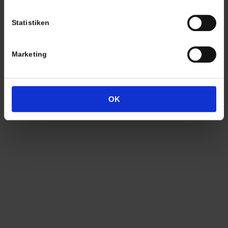
Statistiken
Marketing
OK
CHRISTIAN A. THEUER
ANTIQUITÄTEN & KURIOSITÄTEN & MEHR
Wiggenreute 12
88353 Kißlegg