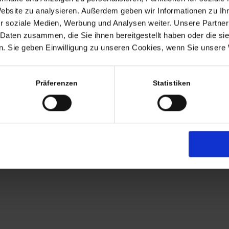
Website zu analysieren. Außerdem geben wir Informationen zu I
r soziale Medien, Werbung und Analysen weiter. Unsere Partner
 Daten zusammen, die Sie ihnen bereitgestellt haben oder die s
. Sie geben Einwilligung zu unseren Cookies, wenn Sie unsere 
Termine nach Vereinbaru
Präferenzen
Statistiken
EHR
persönlich anwesend bin ic
Freitags von 11.00 – 17.00
Tel: +49 (0)7563 – 53727
Mobil: +49 (0)177 – 4639