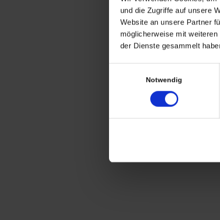
und die Zugriffe auf unsere 
Radfahrer Pokal 1. Corso
Website an unsere Partner fü
Preis Bregenz 8.8.97
möglicherweise mit weiteren
versilbert
der Dienste gesammelt haben
Einwilligungsauswahl
CHRISTIAN A. THEUER
Notwendig
ANTIQUITÄTEN & KURIOSITÄTEN & M
Wiggenreute 12
88353 Kißlegg
Lagerverkauf Kißlegg:
Stolzenseeweg 32
88353 Kisslegg