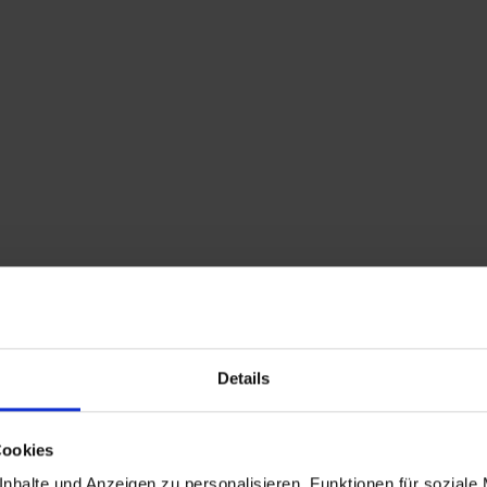
Home
Shop
Kontakt
Warenkorb
Flohmarkttermine
LP Kraftwerk Radio-Akt
VERKAUFT
Suchbegriffe: LP, Schallpla
Details
Experimental, Elektropop,
Cookies
nhalte und Anzeigen zu personalisieren, Funktionen für soziale