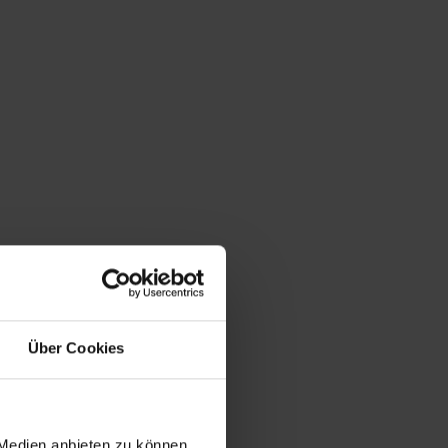
ivität 1C064 82087
tte, 1970s, Kraftwerk, Electronic,
Über Cookies
 Krautrock
 Medien anbieten zu können