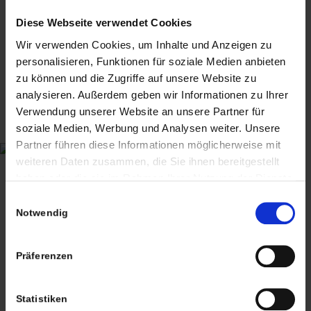
Diese Webseite verwendet Cookies
Wir verwenden Cookies, um Inhalte und Anzeigen zu
personalisieren, Funktionen für soziale Medien anbieten
zu können und die Zugriffe auf unsere Website zu
analysieren. Außerdem geben wir Informationen zu Ihrer
Verwendung unserer Website an unsere Partner für
soziale Medien, Werbung und Analysen weiter. Unsere
Partner führen diese Informationen möglicherweise mit
CHRISTIAN A. THEUER
weiteren Daten zusammen, die Sie ihnen bereitgestellt
ANTIQUITÄTEN & KURIOSITÄTEN & MEHR
haben oder die sie im Rahmen Ihrer Nutzung der Dienste
gesammelt haben. Sie geben Einwilligung zu unseren
Einwilligungsauswahl
Wiggenreute 12
Cookies, wenn Sie unsere Webseite weiterhin nutzen.
Notwendig
88353 Kißlegg
Lagerverkauf Kißlegg:
Präferenzen
Stolzenseeweg 32
88353 Kisslegg
Statistiken