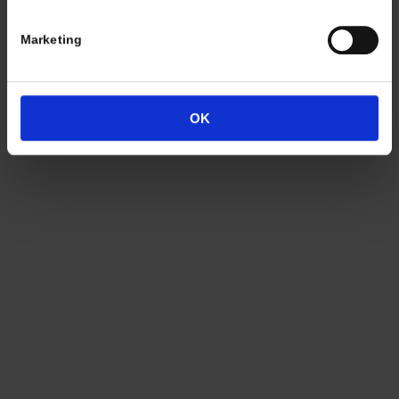
Marketing
Termine nach Vereinbarung
OK
persönlich anwesend bin ich in der Regel
Freitags von 11.00 – 17.00 Uhr
Tel: +49 (0)7563 – 537274
Mobil: +49 (0)177 – 4639333
© 2021 Christian A. Theuer
AGB
Zahlung
Versandkosten
Lieferung
Widerrufsrecht
Datenschutz
Impressum
Cookie-Erklärung