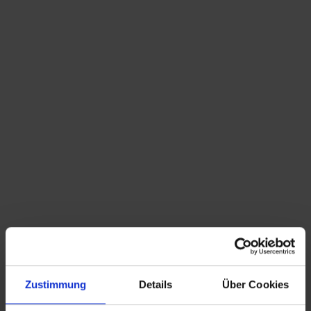
Obermaier Schaufensterpuppen Kopf R46
VERKAUFT
#Suchbegriffe: Schaufensterpuppenkopf, Kopf,
Deko, Obermeier, München, 20th century, Deko,
Kopfhörer, Perrückenkopf
Zustimmung
Details
Über Cookies