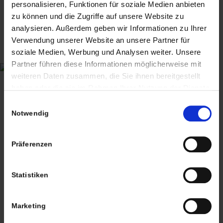
personalisieren, Funktionen für soziale Medien anbieten
Suchbegriffe: Buchstaben, Rathaus, historische
zu können und die Zugriffe auf unsere Website zu
Baustoffe, Kupfer, Deko
analysieren. Außerdem geben wir Informationen zu Ihrer
Verwendung unserer Website an unsere Partner für
soziale Medien, Werbung und Analysen weiter. Unsere
Partner führen diese Informationen möglicherweise mit
540,00
€
inkl. MwSt., zzgl.
Versandkosten
weiteren Daten zusammen, die Sie ihnen bereitgestellt
haben oder die sie im Rahmen Ihrer Nutzung der Dienste
inkl. MwSt. (differenzbesteuert nach §25a UStG.)
zzgl.
gesammelt haben. Sie geben Einwilligung zu unseren
Einwilligungsauswahl
Versandkosten
Cookies, wenn Sie unsere Webseite weiterhin nutzen.
Notwendig
Lieferzeit:
8-10 Werktage
Präferenzen
1 vorrätig
In den Warenkorb
Statistiken
Artikelnummer:
'Rathaus' antike Kupfer Buchstaben In Frakturschrift_eba
Marketing
Kategorien:
Dekoration
,
Mobiliar & Raumgestaltung
,
Neu auf Lager