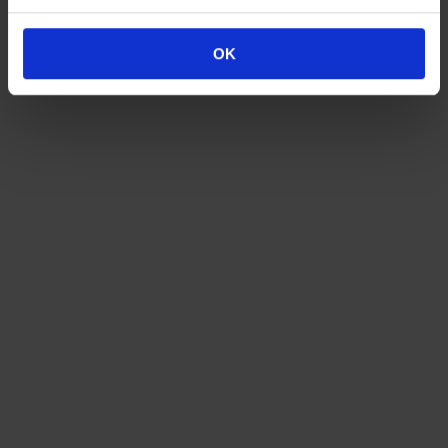
Schlagwörter:
Buchstaben
,
Deko
,
historische Baustoffe
,
Kupfer
,
Rathaus
OK