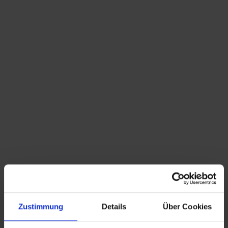
Reservistenkrug Kgl. Bayr. 2. Fuss Art. Regt.
2.Comp. Metz. 1905-07
VERKAUFT
Suchbegriffe: Porzellan, Krug, Bierkrug, Lithophanie, Bodenbild, Süddeutschland, Militaria,
Reservistenkrug, Kanonier, 1907, WK1
Zustimmung
Details
Über Cookies