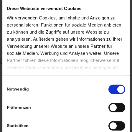
Diese Webseite verwendet Cookies
Wir verwenden Cookies, um Inhalte und Anzeigen zu
personalisieren, Funktionen für soziale Medien anbieten
zu können und die Zugriffe auf unsere Website zu
analysieren. Außerdem geben wir Informationen zu Ihrer
Verwendung unserer Website an unsere Partner für
soziale Medien, Werbung und Analysen weiter. Unsere
Partner führen diese Informationen möglicherweise mit
CHRISTIAN A. THEUER
weiteren Daten zusammen, die Sie ihnen bereitgestellt
ANTIQUITÄTEN & KURIOSITÄTEN & MEHR
haben oder die sie im Rahmen Ihrer Nutzung der Dienste
gesammelt haben. Sie geben Einwilligung zu unseren
Wiggenreute 12
Einwilligungsauswahl
Cookies, wenn Sie unsere Webseite weiterhin nutzen.
Notwendig
88353 Kißlegg
Lagerverkauf Kißlegg:
Präferenzen
Stolzenseeweg 32
88353 Kisslegg
Statistiken