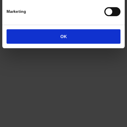
Marketing
Termine nach Vereinbarung
OK
persönlich anwesend bin ich in der Regel
Freitags von 11.00 – 17.00 Uhr
Tel: +49 (0)7563 – 537274
Mobil: +49 (0)177 – 4639333
© 2021 Christian A. Theuer
AGB
Zahlung
Versandkosten
Lieferung
Widerrufsrecht
Datenschutz
Impressum
Cookie-Erklärung