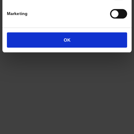
Marketing
Termine nach Vereinbarung
OK
persönlich anwesend bin ich in der Regel
Freitags von 11.00 – 17.00 Uhr
Tel: +49 (0)7563 – 537274
Mobil: +49 (0)177 – 4639333
© 2021 Christian A. Theuer
AGB
Zahlung
Versandkosten
Lieferung
Widerrufsrecht
Datenschutz
Impressum
Cookie-Erklärung