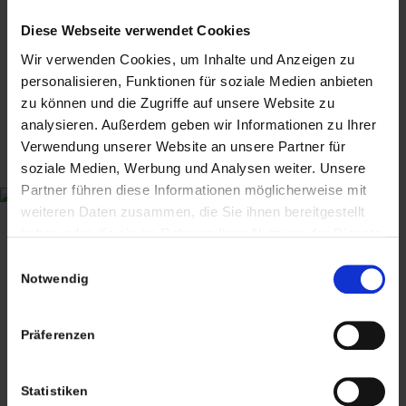
Diese Webseite verwendet Cookies
Wir verwenden Cookies, um Inhalte und Anzeigen zu
personalisieren, Funktionen für soziale Medien anbieten
zu können und die Zugriffe auf unsere Website zu
analysieren. Außerdem geben wir Informationen zu Ihrer
Verwendung unserer Website an unsere Partner für
soziale Medien, Werbung und Analysen weiter. Unsere
Partner führen diese Informationen möglicherweise mit
CHRISTIAN A. THEUER
weiteren Daten zusammen, die Sie ihnen bereitgestellt
ANTIQUITÄTEN & KURIOSITÄTEN & MEHR
haben oder die sie im Rahmen Ihrer Nutzung der Dienste
gesammelt haben. Sie geben Einwilligung zu unseren
Einwilligungsauswahl
Wiggenreute 12
Cookies, wenn Sie unsere Webseite weiterhin nutzen.
Notwendig
88353 Kißlegg
Lagerverkauf Kißlegg:
Präferenzen
Stolzenseeweg 32
88353 Kisslegg
Statistiken