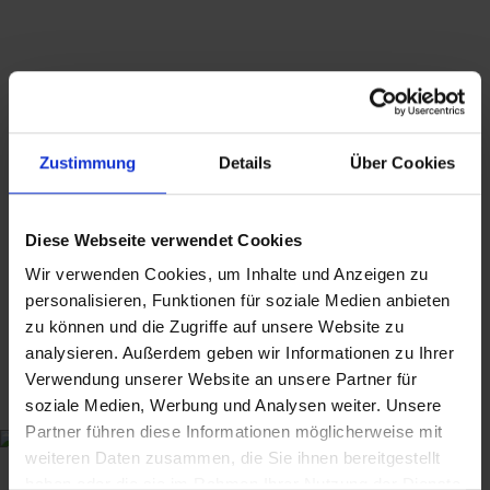
ausgewiesen.
Hinweis zur GPSR-Informationspflicht: Wir
bieten ausschließlich Kunst, Antiquitäten,
Sammlerstücke von historischer Bedeutung
und gebrauchte Produkte mit Reparatur-
oder Wiederaufarbeitungsbedarf an, die vor
dem 13.12.2024 erstmalig in der EU in
Zustimmung
Details
Über Cookies
Verkehr gebracht wurden.
Suchbegriffe: Ryusko Matsuo, 1980s, Modern Art,
Diese Webseite verwendet Cookies
Serigraphie, abstrakte Farbkomposition,
Wir verwenden Cookies, um Inhalte und Anzeigen zu
Siebdruck
personalisieren, Funktionen für soziale Medien anbieten
zu können und die Zugriffe auf unsere Website zu
analysieren. Außerdem geben wir Informationen zu Ihrer
120,00
€
Verwendung unserer Website an unsere Partner für
inkl. MwSt., zzgl.
Versandkosten
soziale Medien, Werbung und Analysen weiter. Unsere
inkl. MwSt. (differenzbesteuert nach §25a UStG.)
zzgl.
Partner führen diese Informationen möglicherweise mit
Versandkosten
weiteren Daten zusammen, die Sie ihnen bereitgestellt
haben oder die sie im Rahmen Ihrer Nutzung der Dienste