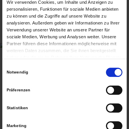
und gebrauchte Produkte mit Reparatur-
Wir verwenden Cookies, um Inhalte und Anzeigen zu
oder Wiederaufarbeitungsbedarf an, die vor
personalisieren, Funktionen für soziale Medien anbieten
dem 13.12.2024 erstmalig in der EU in
zu können und die Zugriffe auf unsere Website zu
Verkehr gebracht wurden.
analysieren. Außerdem geben wir Informationen zu Ihrer
Verwendung unserer Website an unsere Partner für
Suchbegriffe: Thailand, Buddhismus, Statuette,
soziale Medien, Werbung und Analysen weiter. Unsere
Messing, Figur, Buddha Shakyamuni,
Partner führen diese Informationen möglicherweise mit
Bhumisparsha Mudra, 20.th century
weiteren Daten zusammen, die Sie ihnen bereitgestellt
haben oder die sie im Rahmen Ihrer Nutzung der Dienste
gesammelt haben. Sie geben Einwilligung zu unseren
Einwilligungsauswahl
Cookies, wenn Sie unsere Webseite weiterhin nutzen.
Notwendig
160,00
€
inkl. MwSt., zzgl.
Versandkosten
Präferenzen
inkl. MwSt. (differenzbesteuert nach §25a UStG.)
zzgl.
Versandkosten
Statistiken
Lieferzeit:
8-10 Werktage
1 vorrätig
Marketing