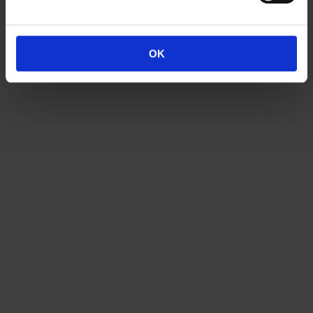
In den Warenkorb
OK
Artikelnummer:
Sitzender Buddha Shakyamuni Thailand mit Bhumisparsha
Mudra_eba
Kategorien:
Dekoration
,
Internationale Objekte
Schlagwörter:
20.th
century
,
Bhumisparsha Mudra
,
Buddha Shakyamuni
,
Buddhismus
,
Figur
,
Messing
,
Statuette
,
Thailand