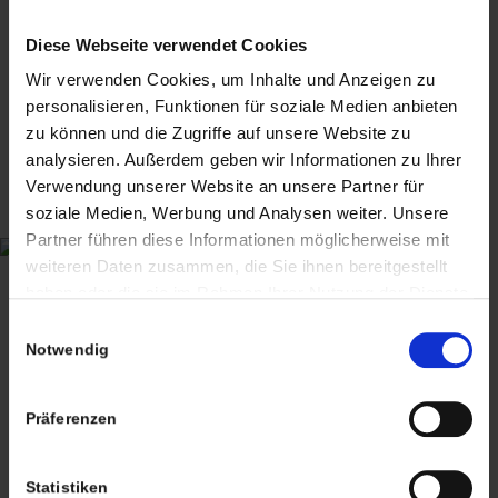
Diese Webseite verwendet Cookies
Wir verwenden Cookies, um Inhalte und Anzeigen zu
personalisieren, Funktionen für soziale Medien anbieten
zu können und die Zugriffe auf unsere Website zu
analysieren. Außerdem geben wir Informationen zu Ihrer
Verwendung unserer Website an unsere Partner für
soziale Medien, Werbung und Analysen weiter. Unsere
Partner führen diese Informationen möglicherweise mit
CHRISTIAN A. THEUER
weiteren Daten zusammen, die Sie ihnen bereitgestellt
ANTIQUITÄTEN & KURIOSITÄTEN & MEHR
haben oder die sie im Rahmen Ihrer Nutzung der Dienste
gesammelt haben. Sie geben Einwilligung zu unseren
Einwilligungsauswahl
Wiggenreute 12
Cookies, wenn Sie unsere Webseite weiterhin nutzen.
Notwendig
88353 Kißlegg
Lagerverkauf Kißlegg:
Präferenzen
Stolzenseeweg 32
88353 Kisslegg
Statistiken