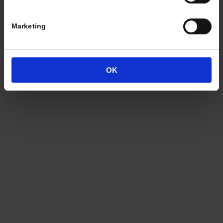
Marketing
Termine nach Vereinbarung
OK
persönlich anwesend bin ich in der Regel
Freitags von 11.00 – 17.00 Uhr
Tel: +49 (0)7563 – 537274
Mobil: +49 (0)177 – 4639333
© 2021 Christian A. Theuer
AGB
Zahlung
Versandkosten
Lieferung
Widerrufsrecht
Datenschutz
Impressum
Cookie-Erklärung