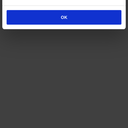
In den Warenkorb
Artikelnummer:
vintage Nähkästchen_eba
Kategorien:
Mobiliar &
OK
Raumgestaltung
,
Schränke & Aufbewahrung
,
Sonstiges
Schlagwörter:
1970er
,
70s
,
Nähkästchen
,
Nähkasten
,
Nähkorb
,
Pop Art
,
Vintage