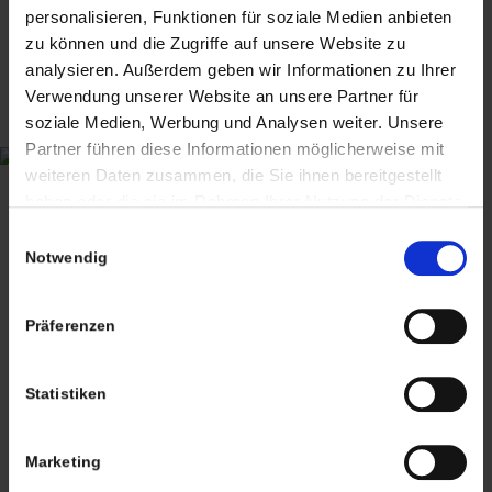
personalisieren, Funktionen für soziale Medien anbieten
oder Wiederaufarbeitungsbedarf an, die vor
dem 13.12.2024 erstmalig in der EU in
zu können und die Zugriffe auf unsere Website zu
Verkehr gebracht wurden.
analysieren. Außerdem geben wir Informationen zu Ihrer
Verwendung unserer Website an unsere Partner für
Suchbegriffe: Nähkästchen, Nähkasten, vintage,
soziale Medien, Werbung und Analysen weiter. Unsere
1970er, 70s, vintage, Pop Art, Nähkorb
Partner führen diese Informationen möglicherweise mit
weiteren Daten zusammen, die Sie ihnen bereitgestellt
haben oder die sie im Rahmen Ihrer Nutzung der Dienste
gesammelt haben. Sie geben Einwilligung zu unseren
Einwilligungsauswahl
Cookies, wenn Sie unsere Webseite weiterhin nutzen.
Notwendig
65,00
€
inkl. MwSt., zzgl.
Versandkosten
inkl. MwSt. (differenzbesteuert nach §25a UStG.)
zzgl.
Präferenzen
Versandkosten
Lieferzeit:
8-10 Werktage
Statistiken
1 vorrätig
Marketing