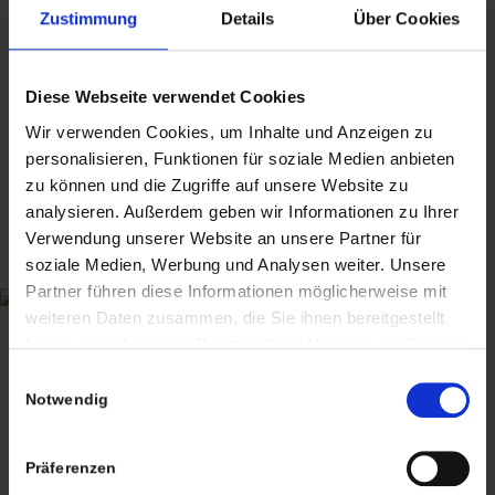
1 v 2 Eric Merthen Couchtisch
Versandkosten
Zustimmung
Details
Über Cookies
1960s Teak Holz Schreibtisch
299,00
€
inkl. MwSt., zzgl.
vintage Stehlampe mit Trompetenfuß
299,00
€
inkl. MwSt., zzgl.
Versandkosten
Limburg 2922 Lampe #2
Versandkosten
Limburg 2922 Lampe
225,00
€
Diese Webseite verwendet Cookies
inkl. MwSt., zzgl.
Aksel Kjersgaard Denmark Spiegel
225,00
€
inkl. MwSt., zzgl.
Versandkosten
Wir verwenden Cookies, um Inhalte und Anzeigen zu
Stoll giroflex – 60s Büro Stuhl
420,00
€
inkl. MwSt., zzgl.
Versandkosten
1
2
3
4
Seite 1 von 4
personalisieren, Funktionen für soziale Medien anbieten
199,00
€
inkl. MwSt., zzgl.
Versandkosten
zu können und die Zugriffe auf unsere Website zu
Versandkosten
analysieren. Außerdem geben wir Informationen zu Ihrer
Verwendung unserer Website an unsere Partner für
soziale Medien, Werbung und Analysen weiter. Unsere
Partner führen diese Informationen möglicherweise mit
weiteren Daten zusammen, die Sie ihnen bereitgestellt
haben oder die sie im Rahmen Ihrer Nutzung der Dienste
CHRISTIAN A. THEUER
gesammelt haben. Sie geben Einwilligung zu unseren
Einwilligungsauswahl
ANTIQUITÄTEN & KURIOSITÄTEN & MEHR
Cookies, wenn Sie unsere Webseite weiterhin nutzen.
Notwendig
Wiggenreute 12
Präferenzen
88353 Kißlegg