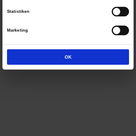
Lagerverkauf Kißlegg:
Statistiken
Stolzenseeweg 32
88353 Kisslegg
Marketing
OK
Termine nach Vereinbarung
persönlich anwesend bin ich in der Regel
Freitags von 11.00 – 17.00 Uhr
Tel: +49 (0)7563 – 537274
Mobil: +49 (0)177 – 4639333