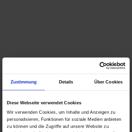
Es handelt sich bei den angebotenen elektrischen
Geräten um alte, antike bzw. gebrauchte
Gegenstände. Für die Funktionsfähigkeit und
Sicherheit von elektrischen Geräten und Teilen
wird daher keine Haftung übernommen!
Leuchtmittel werden nicht mitgeliefert!
gerne können Sie sämtliche Artikel
vor
dem
Zustimmung
Details
Über Cookies
Kauf nach Absprache vor Ort besichtigen
Versandkosten: Versandklasse 4
Diese Webseite verwendet Cookies
Die voraussichtliche Lieferzeit beträgt maximal
Wir verwenden Cookies, um Inhalte und Anzeigen zu
8 bis 10 Tage bei heutigem Zahlungseingang
personalisieren, Funktionen für soziale Medien anbieten
Diese Ware unterliegt der Differenzbesteuerung.
zu können und die Zugriffe auf unsere Website zu