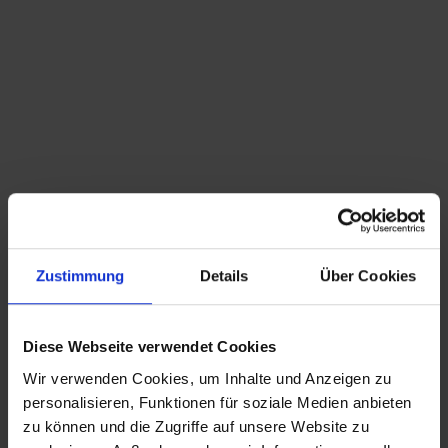
Du bist hier:
Startseite
/
Shop
/
Schlagwort: Bodensee Woche
Sortieren nach
Standard
Zeige
15 Produkte pro Seite
Zustimmung
Details
Über Cookies
3 X Keramik Wandplatte – Bodensee Woche 1960 –
2. & 3. Preis – signiert
164,50
€
inkl. MwSt., zzgl.
Diese Webseite verwendet Cookies
Versandkosten
Wir verwenden Cookies, um Inhalte und Anzeigen zu
CHRISTIAN A. THEUER
personalisieren, Funktionen für soziale Medien anbieten
ANTIQUITÄTEN & KURIOSITÄTEN & MEHR
zu können und die Zugriffe auf unsere Website zu