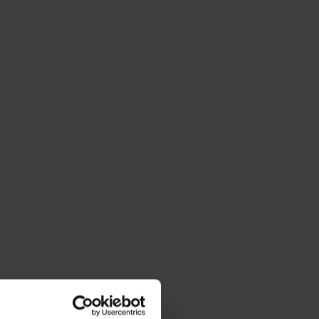
schiffe
rbeit
tung mit Alters-/Gebrauchsspuren, Glasur mit
eine Abplatzer am hinteren Rand. Aussehen
ieben und abgebildet, vgl. Fotos
Artikel vor dem Kauf vor Ort besichtigen
dklasse 2
ieferzeit beträgt maximal 8 bis 10 Tage bei
gang
der Differenzbesteuerung. Die im Kaufpreis