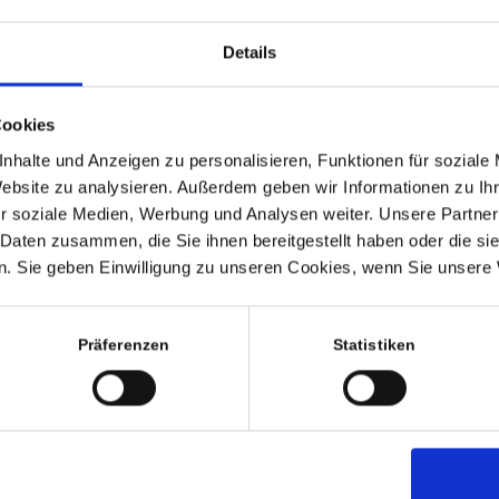
enthaltene Mehrwertst
ausgewiesen.
Details
Hinweis zur GPSR-In
ausschließlich Kunst
historischer Bedeut
Cookies
Reparatur- oder Wied
13.12.2024 erstmalig
nhalte und Anzeigen zu personalisieren, Funktionen für soziale
Website zu analysieren. Außerdem geben wir Informationen zu I
r soziale Medien, Werbung und Analysen weiter. Unsere Partner
 Daten zusammen, die Sie ihnen bereitgestellt haben oder die s
. Sie geben Einwilligung zu unseren Cookies, wenn Sie unsere 
164,50
€
inkl. MwSt., zzgl.
Versan
Präferenzen
Statistiken
inkl. MwSt. (differenzbesteue
Lieferzeit:
8-10 Werktage
1 vorrätig