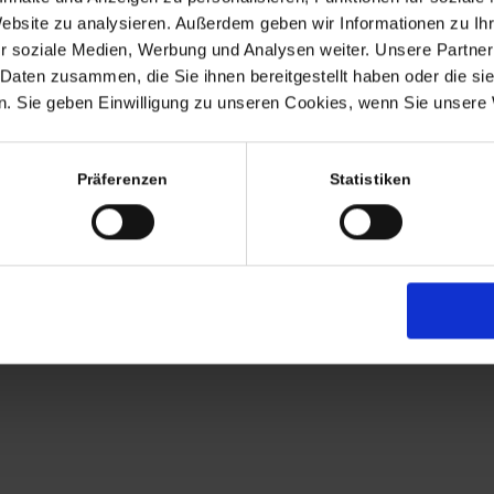
Termine nach Vereinbaru
Website zu analysieren. Außerdem geben wir Informationen zu I
EHR
r soziale Medien, Werbung und Analysen weiter. Unsere Partner
persönlich anwesend bin ic
 Daten zusammen, die Sie ihnen bereitgestellt haben oder die s
Freitags von 11.00 – 17.00
. Sie geben Einwilligung zu unseren Cookies, wenn Sie unsere 
Tel: +49 (0)7563 – 53727
Mobil: +49 (0)177 – 4639
Präferenzen
Statistiken
AGB
Zahlung
Versandkosten
Lieferung