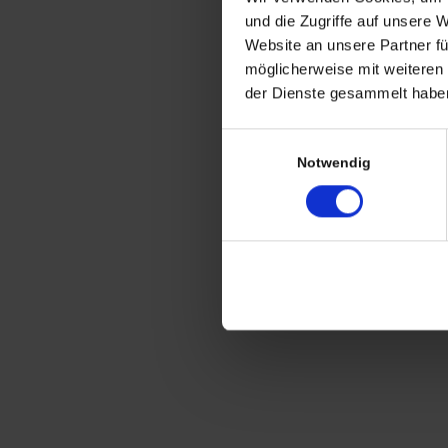
CHRISTIAN A. THEUER
und die Zugriffe auf unsere 
ANTIQUITÄTEN & KURIOSITÄTEN & M
Website an unsere Partner fü
möglicherweise mit weiteren
Wiggenreute 12
der Dienste gesammelt haben
88353 Kißlegg
Einwilligungsauswahl
Lagerverkauf Kißlegg:
Notwendig
Stolzenseeweg 32
88353 Kisslegg
© 2021 Christian A. Theuer
Vertrag widerrufen