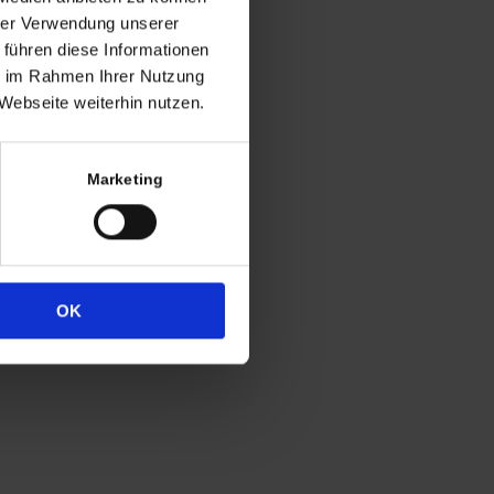
ng
hrer Verwendung unserer
 führen diese Informationen
h in der Regel
ie im Rahmen Ihrer Nutzung
 Uhr
Webseite weiterhin nutzen.
4
333
Marketing
OK
Widerrufsrecht
Datenschutz
Impressum
Cookie-Erklärung