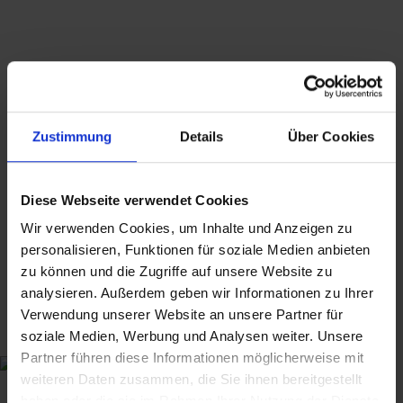
Kaufpreis enthaltene
Mehrwertsteuer wird in der
Rechnung nicht gesondert
ausgewiesen.
Hinweis zur GPSR-Informationspflicht: Wir
bieten ausschließlich Kunst, Antiquitäten,
Zustimmung
Details
Über Cookies
Sammlerstücke von historischer Bedeutung und
gebrauchte Produkte mit Reparatur- oder
Wiederaufarbeitungsbedarf an, die vor dem
Diese Webseite verwendet Cookies
13.12.2024 erstmalig in der EU in Verkehr
Wir verwenden Cookies, um Inhalte und Anzeigen zu
gebracht wurden.
personalisieren, Funktionen für soziale Medien anbieten
zu können und die Zugriffe auf unsere Website zu
analysieren. Außerdem geben wir Informationen zu Ihrer
Suchbegriffe: String, Strinning,
Verwendung unserer Website an unsere Partner für
Nisse, Regal, Bücherregal, vintage,
soziale Medien, Werbung und Analysen weiter. Unsere
mid century, Designklassiker, 1950s,
Partner führen diese Informationen möglicherweise mit
weiteren Daten zusammen, die Sie ihnen bereitgestellt
1960s
haben oder die sie im Rahmen Ihrer Nutzung der Dienste