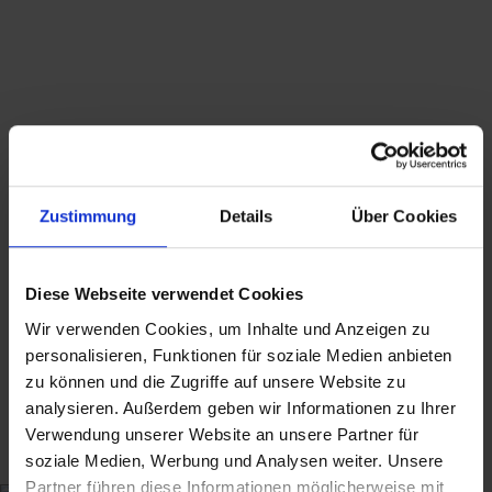
Die voraussichtliche Lieferzeit beträgt maximal
8 bis 10 Tage bei heutigem Zahlungseingang
Diese Ware unterliegt der Differenzbesteuerung.
Die im Kaufpreis enthaltene Mehrwertsteuer
wird in der Rechnung nicht gesondert
ausgewiesen.
Zustimmung
Details
Über Cookies
Hinweis zur GPSR-Informationspflicht: Wir
bieten ausschließlich Kunst, Antiquitäten,
Sammlerstücke von historischer Bedeutung
Diese Webseite verwendet Cookies
und gebrauchte Produkte mit Reparatur-
Wir verwenden Cookies, um Inhalte und Anzeigen zu
oder Wiederaufarbeitungsbedarf an, die vor
personalisieren, Funktionen für soziale Medien anbieten
dem 13.12.2024 erstmalig in der EU in
zu können und die Zugriffe auf unsere Website zu
Verkehr gebracht wurden.
analysieren. Außerdem geben wir Informationen zu Ihrer
Suchbegriffe: Silber, silver, Sterling, 925,
Verwendung unserer Website an unsere Partner für
Armband, vintage, Collier, Kette, 1960s, 60er,
soziale Medien, Werbung und Analysen weiter. Unsere
Partner führen diese Informationen möglicherweise mit