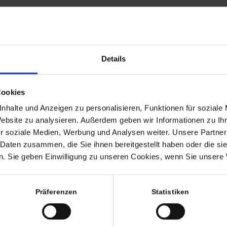
Diese Ware unterliegt 
enthaltene Mehrwertst
ausgewiesen.
Hinweis zur GPSR-In
ausschließlich Kunst
Details
historischer Bedeut
Reparatur- oder Wied
13.12.2024 erstmalig
Cookies
Suchbegriffe: Vase, Blu
nhalte und Anzeigen zu personalisieren, Funktionen für soziale
60er, Karlsruhe, Karlsr
Website zu analysieren. Außerdem geben wir Informationen zu I
r soziale Medien, Werbung und Analysen weiter. Unsere Partner
 Daten zusammen, die Sie ihnen bereitgestellt haben oder die s
. Sie geben Einwilligung zu unseren Cookies, wenn Sie unsere 
64,50
€
inkl. MwSt., zzgl.
Versandk
inkl. MwSt. (differenzbesteue
Präferenzen
Statistiken
Lieferzeit:
8-10 Werktage
1 vorrätig