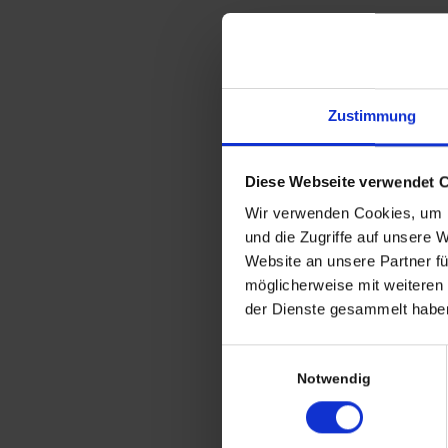
Zustimmung
Diese Webseite verwendet 
Wir verwenden Cookies, um I
und die Zugriffe auf unsere 
Siesta Chair Ingmar
Website an unsere Partner fü
Relling für Westnofa
möglicherweise mit weiteren
vintage Stuhl
der Dienste gesammelt haben
Einwilligungsauswahl
Notwendig