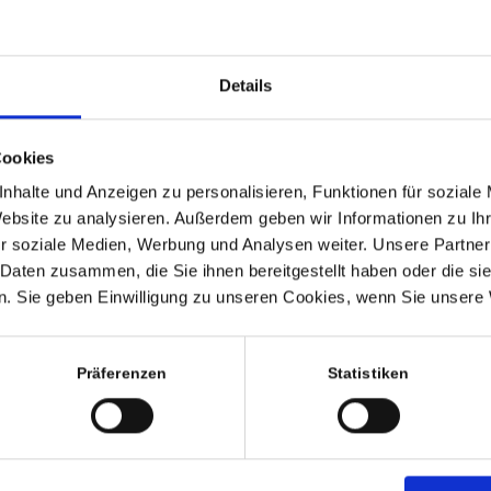
historischer Bedeut
Reparatur- oder Wied
13.12.2024 erstmalig
Details
Cookies
nhalte und Anzeigen zu personalisieren, Funktionen für soziale
Website zu analysieren. Außerdem geben wir Informationen zu I
25,00
€
inkl. MwSt., zzgl.
Versandk
r soziale Medien, Werbung und Analysen weiter. Unsere Partner
 Daten zusammen, die Sie ihnen bereitgestellt haben oder die s
inkl. MwSt. (differenzbesteue
. Sie geben Einwilligung zu unseren Cookies, wenn Sie unsere 
Lieferzeit:
8-10 Werktage
1 vorrätig
Präferenzen
Statistiken
In de
Artikelnummer:
lustige Vintage Sanduhr