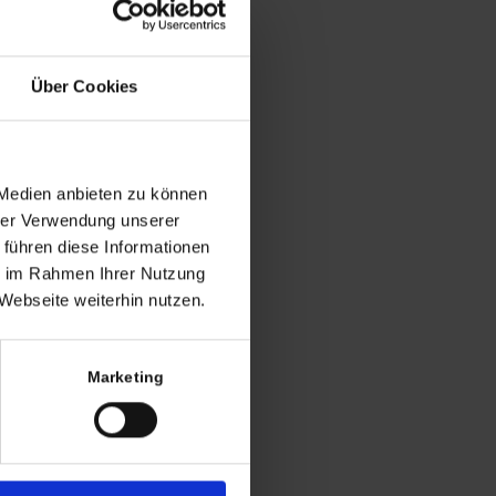
ung und gebrauchte Produkte mit
eraufarbeitungsbedarf an, die vor dem
 in der EU in Verkehr gebracht wurden.
Über Cookies
 Medien anbieten zu können
hrer Verwendung unserer
osten
 führen diese Informationen
ie im Rahmen Ihrer Nutzung
rt nach §25a UStG.)
zzgl.
Versandkosten
Webseite weiterhin nutzen.
Marketing
n Warenkorb
 - Tierkopf_eba
Kategorien:
Sonstiges
,
Varia
Schlagwörter:
Blumen
,