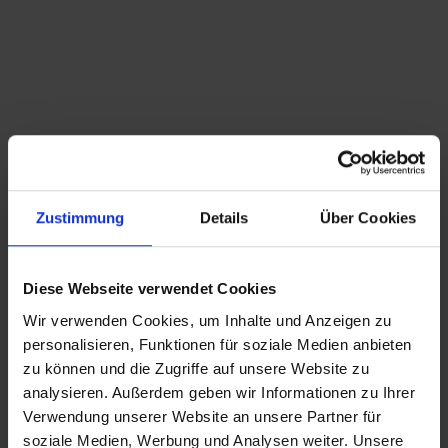
Diese Ware unterliegt der Differenzbesteuerung.
Die im Kaufpreis enthaltene Mehrwertsteuer
wird in der Rechnung nicht gesondert
ausgewiesen.
Hinweis zur GPSR-Informationspflicht: Wir
bieten ausschließlich Kunst, Antiquitäten,
Sammlerstücke von historischer Bedeutung
und gebrauchte Produkte mit Reparatur-
oder Wiederaufarbeitungsbedarf an, die vor
Zustimmung
Details
Über Cookies
dem 13.12.2024 erstmalig in der EU in
Verkehr gebracht wurden.
Diese Webseite verwendet Cookies
Wir verwenden Cookies, um Inhalte und Anzeigen zu
personalisieren, Funktionen für soziale Medien anbieten
48,50
€
zu können und die Zugriffe auf unsere Website zu
inkl. MwSt., zzgl.
Versandkosten
analysieren. Außerdem geben wir Informationen zu Ihrer
inkl. MwSt. (differenzbesteuert nach §25a UStG.)
zzgl.
Verwendung unserer Website an unsere Partner für
Versandkosten
soziale Medien, Werbung und Analysen weiter. Unsere