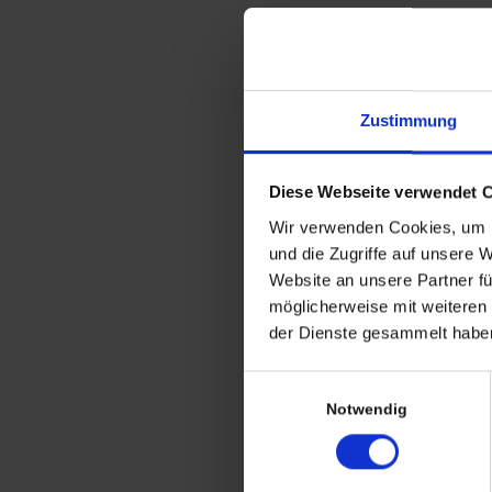
Zustimmung
Diese Webseite verwendet 
Wir verwenden Cookies, um I
und die Zugriffe auf unsere 
Pukeberg Sweden Glas
Website an unsere Partner fü
Kerzenhalter Advent
möglicherweise mit weiteren
Kerzenständer
der Dienste gesammelt haben
Einwilligungsauswahl
Notwendig