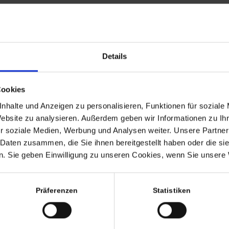
ausgewiesen.
Hinweis zur GPSR-Informationspfli
ausschließlich Kunst, Antiquitäten
historischer Bedeutung und gebrau
Details
Reparatur- oder Wiederaufarbeitung
13.12.2024 erstmalig in der EU in V
Suchbegriffe: Vase, Blumenvase, Mid Ce
Cookies
Pferdemotiv, 1950s, 1960s, 50er, 60er, 
nhalte und Anzeigen zu personalisieren, Funktionen für soziale
Website zu analysieren. Außerdem geben wir Informationen zu I
r soziale Medien, Werbung und Analysen weiter. Unsere Partner
 Daten zusammen, die Sie ihnen bereitgestellt haben oder die s
45,00
€
. Sie geben Einwilligung zu unseren Cookies, wenn Sie unsere 
inkl. MwSt., zzgl.
Versandkosten
inkl. MwSt. (differenzbesteuert nach §25a UStG.
Präferenzen
Statistiken
Lieferzeit:
8-10 Werktage
1 vorrätig