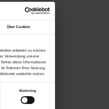
cht: Wir bieten
, Sammlerstücke von
chte Produkte mit
Über Cookies
sbedarf an, die vor dem
erkehr gebracht wurden.
ntury, Keramik, Pferd,
Design
 Medien anbieten zu können
hrer Verwendung unserer
 führen diese Informationen
ie im Rahmen Ihrer Nutzung
Webseite weiterhin nutzen.
)
zzgl.
Versandkosten
Marketing