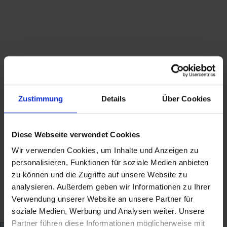
wird in der Rechnung nicht gesondert
ausgewiesen.
Hinweis zur GPSR-Informationspflicht: Wir
bieten ausschließlich Kunst, Antiquitäten,
Sammlerstücke von historischer Bedeutung
und gebrauchte Produkte mit Reparatur-
oder Wiederaufarbeitungsbedarf an, die vor
dem 13.12.2024 erstmalig in der EU in
Zustimmung
Details
Über Cookies
Verkehr gebracht wurden.
Suchbegriffe: Schale, Mid Century, vintage,
1950s, 1960s, Holz, Holzschale, Teak,
Diese Webseite verwendet Cookies
Tropfenform
Wir verwenden Cookies, um Inhalte und Anzeigen zu
personalisieren, Funktionen für soziale Medien anbieten
zu können und die Zugriffe auf unsere Website zu
analysieren. Außerdem geben wir Informationen zu Ihrer
Verwendung unserer Website an unsere Partner für
44,50
€
inkl. MwSt., zzgl.
Versandkosten
soziale Medien, Werbung und Analysen weiter. Unsere
Partner führen diese Informationen möglicherweise mit