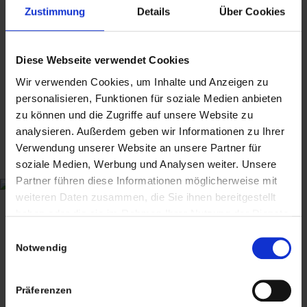
antiker Holz Büro Stuhl höhenverstellbar
54,50
€
inkl. MwSt., zzgl.
Zustimmung
Details
Über Cookies
MId Century Teakholz Schale – handgeformt –
Balkheimer & Co.
Versandkosten
orig. Art Deco Wohnzimmertisch Couch Tisch
1950s 60s tropfenförmig
alte shabby chic Holzkiste – Holz Truhe –
mit schwarzer Glasplatte
44,50
€
inkl. MwSt., zzgl.
Hochlehner & Ottoman von Komfort Denmark –
Brennholzkiste
Diese Webseite verwendet Cookies
Versandkosten
Wilhelm Renz Schreibtisch – Teak Holz 1960s
Arne Wahl Iversen 1960s
74,50
€
inkl. MwSt., zzgl.
Wir verwenden Cookies, um Inhalte und Anzeigen zu
antiker Kerbschnitzerei Rahmen mit Glas – ca.
850,00
€
999,00
€
inkl. MwSt., zzgl.
inkl. MwSt., zzgl.
1
Versandkosten
2
Seite 1 von 2
54cm x 65cm
personalisieren, Funktionen für soziale Medien anbieten
Versandkosten
Versandkosten
90,00
€
zu können und die Zugriffe auf unsere Website zu
inkl. MwSt., zzgl.
analysieren. Außerdem geben wir Informationen zu Ihrer
Versandkosten
Verwendung unserer Website an unsere Partner für
soziale Medien, Werbung und Analysen weiter. Unsere
Partner führen diese Informationen möglicherweise mit
weiteren Daten zusammen, die Sie ihnen bereitgestellt
haben oder die sie im Rahmen Ihrer Nutzung der Dienste
CHRISTIAN A. THEUER
gesammelt haben. Sie geben Einwilligung zu unseren
Einwilligungsauswahl
ANTIQUITÄTEN & KURIOSITÄTEN & MEHR
Cookies, wenn Sie unsere Webseite weiterhin nutzen.
Notwendig
Wiggenreute 12
Präferenzen
88353 Kißlegg