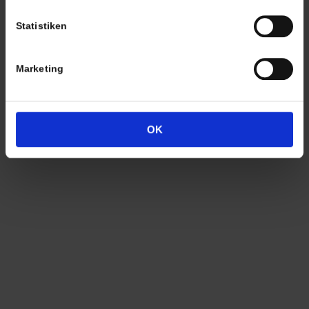
Lagerverkauf Kißlegg:
Statistiken
Stolzenseeweg 32
88353 Kisslegg
Marketing
OK
Termine nach Vereinbarung
persönlich anwesend bin ich in der Regel
Freitags von 11.00 – 17.00 Uhr
Tel: +49 (0)7563 – 537274
Mobil: +49 (0)177 – 4639333