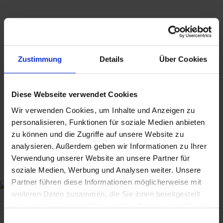
bieten ausschließlich Kunst, Antiquitäten,
Sammlerstücke von historischer Bedeutung
und gebrauchte Produkte mit Reparatur-
oder Wiederaufarbeitungsbedarf an, die vor
dem 13.12.2024 erstmalig in der EU in
Zustimmung
Details
Über Cookies
Verkehr gebracht wurden.
Suchbegriffe: Komfort Möbel, Danisch, dänisch,
Diese Webseite verwendet Cookies
Denmark, Dänemark, Arne Wahl Iversen, Sven
Ellekaer, Mid Century, seating, Stuhl, Sessel,
Wir verwenden Cookies, um Inhalte und Anzeigen zu
personalisieren, Funktionen für soziale Medien anbieten
Hochlehner, Armlehnstuhl, armchair, Ottoman,
zu können und die Zugriffe auf unsere Website zu
Fusshocker, 1950s, 50er, 1960s, 60er,, Design,
analysieren. Außerdem geben wir Informationen zu Ihrer
Teak, Holz
Verwendung unserer Website an unsere Partner für
soziale Medien, Werbung und Analysen weiter. Unsere
Partner führen diese Informationen möglicherweise mit
weiteren Daten zusammen, die Sie ihnen bereitgestellt
haben oder die sie im Rahmen Ihrer Nutzung der Dienste
999,00
€
inkl. MwSt., zzgl.
Versandkosten
gesammelt haben. Sie geben Einwilligung zu unseren
Einwilligungsauswahl