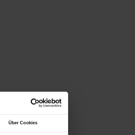
bist hier:
Startseite
/
Shop
/
Mobiliar & Raumgestaltung
/
Sitzmöbel
Über Cookies