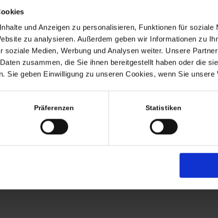
Cookies
n)
weißer vintage Korbgeflecht Stuhl
Vintage Balloon Chair
nhalte und Anzeigen zu personalisieren, Funktionen für soziale
fa
vintage Hocker weiß orange mit Sternfuß
265,00
€
inkl. MwSt., zzgl.
1v5 Casala Armlehnstuhl – vintage Stuhl (noch
299,00
€
Website zu analysieren. Außerdem geben wir Informationen zu I
inkl. MwSt., zzgl.
r
Paar Spaghetti Gartenstühle – gelb & rot –
H
99,00
€
inkl. MwSt., zzgl.
Versandkosten
4 auf Lager)
r soziale Medien, Werbung und Analysen weiter. Unsere Partner
Versandkosten
massiv Stahl
Versandkosten
95,00
€
inkl. MwSt., zzgl.
 Daten zusammen, die Sie ihnen bereitgestellt haben oder die s
265,00
€
inkl. MwSt., zzgl.
. Sie geben Einwilligung zu unseren Cookies, wenn Sie unsere 
Versandkosten
Versandkosten
Präferenzen
Statistiken
Termine nach Vereinbaru
EHR
persönlich anwesend bin ic
Freitags von 11.00 – 17.00
Tel: +49 (0)7563 – 53727
Mobil: +49 (0)177 – 4639