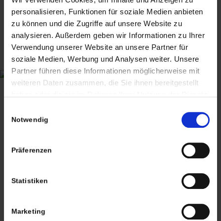
personalisieren, Funktionen für soziale Medien anbieten
zu können und die Zugriffe auf unsere Website zu
analysieren. Außerdem geben wir Informationen zu Ihrer
265,00
€
inkl. MwSt., zzgl.
Versandkosten
Verwendung unserer Website an unsere Partner für
soziale Medien, Werbung und Analysen weiter. Unsere
inkl. MwSt. (differenzbesteuert nach §25a UStG.)
zzgl.
Partner führen diese Informationen möglicherweise mit
Versandkosten
weiteren Daten zusammen, die Sie ihnen bereitgestellt
haben oder die sie im Rahmen Ihrer Nutzung der Dienste
Lieferzeit:
8-10 Werktage
gesammelt haben. Sie geben Einwilligung zu unseren
Einwilligungsauswahl
Cookies, wenn Sie unsere Webseite weiterhin nutzen.
1 vorrätig
Notwendig
In den Warenkorb
Präferenzen
Artikelnummer:
weißer vintage Korbgeflecht Stuhl_eba
Kategorien:
Mobiliar &
Statistiken
Raumgestaltung
,
Sitzmöbel
Schlagwörter:
1980er
,
80s
,
COR
,
Design
,
Fussteil
,
Klassiker
,
Möbel
,
Peter Maly
,
Sessel
,
Zyklus
Marketing